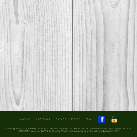
KONTAKT
|
GÆSTEBOG
|
DATABESKYTTELSE
|
TRYK
|
|
Camping Bleialf - 54608 Bleialf - Im Brühl 4 - Fam. van der Horst - Tel.: +49 65551059 - Kontaktperson: Fru Chris Albrecht - Tel.: +32
485894653 - Copyright 2021 © by Camping Bleialf - Implementering og grafisk design af
Webdesign-WEW