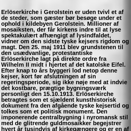
Erlöserkirche i Gerolstein er uden tvivl et af
de steder, som gæster bør besøge under et
ophold i kildebyen Gerolstein. Millioner af
mosaiksten, der får kirkens indre til at lyse
spektakulært afhængigt af lysindfaldet,
vidner om den sidste tyske kejsers rigdom og
magt. Den 25. maj 1911 blev grundstenen til
den usædvanlige, protestantiske
Erlöserkirche lagt på direkte ordre fra
Wilhelm II midt i hjertet af det katolske Eifel.
Efter knap to års byggeri lod netop denne
kejser, kort før afslutningen af sin
regeringsperiode, sig ikke nøje med at indvie
det kostbare, prægtige bygningsværk
personligt den 15.10.1913. Erlöserkirche
betragtes som et sjældent kunsthistorisk
dokument fra den afgående tyske kejsertid og
tolkes som et politisk monument. Den
imponerende centralbygning i nyromansk stil
med de glitrende guldmosaikker begejstrer
hvert år tusindvis af kirkegængere og er en af