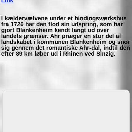
Link
I kældervælvene under et bindingsværkshus
fra 1726 har den flod sin udspring, som har
gjort Blankenheim kendt langt ud over
landets grænser. Ahr præger en stor del af
landskabet i kommunen Blankenheim og snor
sig gennem det romantiske Ahr-dal, indtil den
efter 89 km løber ud i Rhinen ved Sinzig.