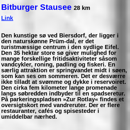
Bitburger Stausee
28 km
Link
Den kunstige sø ved Biersdorf, der ligger i
den naturskønne Prüm-dal, er det
turistmæssige centrum i den sydlige Eifel.
Den 35 hektar store sø giver mulighed for
mange forskellige fritidsaktiviteter såsom
vandcykler, roning, padling og fiskeri. En
særlig attraktion er springvandet midt i søen,
som kan ses om sommeren. Det er desværre
ikke tilladt at svømme og dykke i reservoiret.
Den cirka fem kilometer lange promenade
langs søbredden indbyder til en spadseretur.
På parkeringspladsen »Zur Rotlay« findes et
oversigtskort med vandreruter. Der er flere
restauranter, cafés og spisesteder i
umiddelbar nærhed.