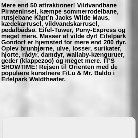
Mere end 50 attraktioner! Vildvandbane
Pirateninsel, kæmpe sommerrodelbane,
rutsjebane Käpt’n Jacks Wilde Maus,
kædekarrusel, vildvandskarrusel,
pedalbådsø, Eifel-Tower, Pony-Express og
meget mere. Masser af vilde dyr! Eifelpark
Gondorf er hjemsted for mere end 200 dyr.
Oplev brunbjørne, ulve, losser, surikater,
hjorte, rådyr, damdyr, wallaby-kænguruer,
geder (klappezoo) og meget mere. IT'S
SHOWTIME! Rejsen til Orienten med de
populære kunstnere FiLu & Mr. Baldo i
Eifelpark Waldtheater.