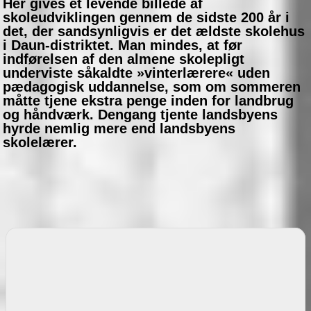
Her gives et levende billede af
skoleudviklingen gennem de sidste 200 år i
det, der sandsynligvis er det ældste skolehus
i Daun-distriktet. Man mindes, at før
indførelsen af den almene skolepligt
underviste såkaldte »vinterlærere« uden
pædagogisk uddannelse, som om sommeren
måtte tjene ekstra penge inden for landbrug
og håndværk. Dengang tjente landsbyens
hyrde nemlig mere end landsbyens
skolelærer.