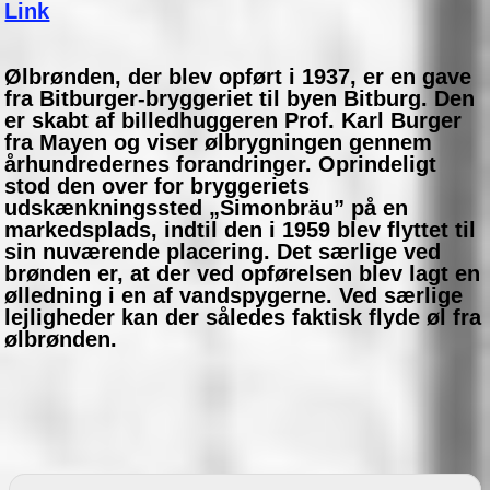
Link
Ølbrønden, der blev opført i 1937, er en gave
fra Bitburger-bryggeriet til byen Bitburg. Den
er skabt af billedhuggeren Prof. Karl Burger
fra Mayen og viser ølbrygningen gennem
århundredernes forandringer. Oprindeligt
stod den over for bryggeriets
udskænkningssted „Simonbräu” på en
markedsplads, indtil den i 1959 blev flyttet til
sin nuværende placering. Det særlige ved
brønden er, at der ved opførelsen blev lagt en
ølledning i en af vandspygerne. Ved særlige
lejligheder kan der således faktisk flyde øl fra
ølbrønden.