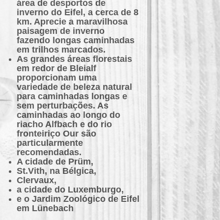
área de desportos de
inverno do Eifel, a cerca de 8
km. Aprecie a maravilhosa
paisagem de inverno
fazendo longas caminhadas
em trilhos marcados.
As grandes áreas florestais
em redor de Bleialf
proporcionam uma
variedade de beleza natural
para caminhadas longas e
sem perturbações. As
caminhadas ao longo do
riacho Alfbach e do rio
fronteiriço Our são
particularmente
recomendadas.
A cidade de Prüm,
St.Vith, na Bélgica,
Clervaux,
a cidade do Luxemburgo,
e o Jardim Zoológico de Eifel
em Lünebach