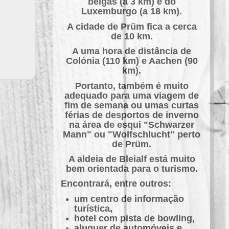
belgas (a 3 km) e do
Luxemburgo (a 18 km).
A cidade de Prüm fica a cerca
de 10 km.
A uma hora de distância de
Colónia (110 km) e Aachen (90
km).
Portanto, também é muito
adequado para uma viagem de
fim de semana ou umas curtas
férias de desportos de inverno
na área de esqui "Schwarzer
Mann" ou "Wolfschlucht" perto
de Prüm.
A aldeia de Bleialf está muito
bem orientada para o turismo.
Encontrará, entre outros:
um centro de informação
turística,
hotel com pista de bowling,
aluguer de automóveis e