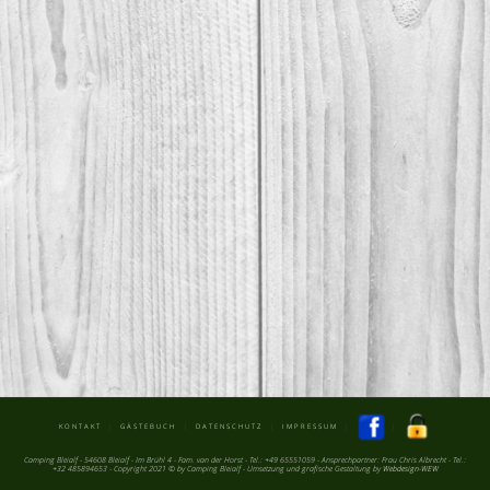
KONTAKT
|
GÄSTEBUCH
|
DATENSCHUTZ
|
IMPRESSUM
|
|
Camping Bleialf - 54608 Bleialf - Im Brühl 4 - Fam. van der Horst - Tel.: +49 65551059 - Ansprechpartner: Frau Chris Albrecht - Tel.:
+32 485894653 - Copyright 2021 © by Camping Bleialf - Umsetzung und grafische Gestaltung by
Webdesign-WEW