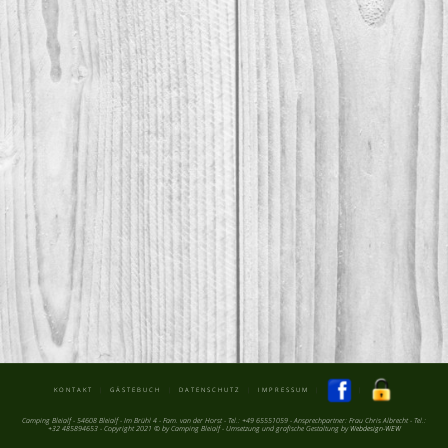
KONTAKT
|
GÄSTEBUCH
|
DATENSCHUTZ
|
IMPRESSUM
|
|
Camping Bleialf - 54608 Bleialf - Im Brühl 4 - Fam. van der Horst - Tel.: +49 65551059 - Ansprechpartner: Frau Chris Albrecht - Tel.:
+32 485894653 - Copyright 2021 © by Camping Bleialf - Umsetzung und grafische Gestaltung by
Webdesign-WEW