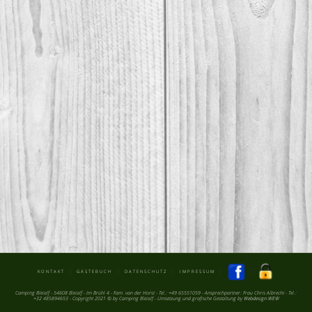
KONTAKT
|
GÄSTEBUCH
|
DATENSCHUTZ
|
IMPRESSUM
|
|
Camping Bleialf - 54608 Bleialf - Im Brühl 4 - Fam. van der Horst - Tel.: +49 65551059 - Ansprechpartner: Frau Chris Albrecht - Tel.:
+32 485894653 - Copyright 2021 © by Camping Bleialf - Umsetzung und grafische Gestaltung by
Webdesign-WEW