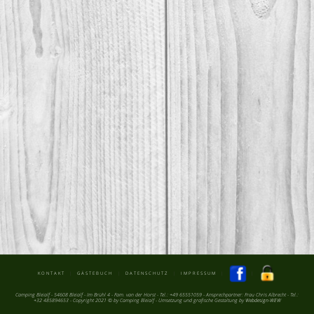
KONTAKT
|
GÄSTEBUCH
|
DATENSCHUTZ
|
IMPRESSUM
|
|
Camping Bleialf - 54608 Bleialf - Im Brühl 4 - Fam. van der Horst - Tel.: +49 65551059 - Ansprechpartner: Frau Chris Albrecht - Tel.:
+32 485894653 - Copyright 2021 © by Camping Bleialf - Umsetzung und grafische Gestaltung by
Webdesign-WEW