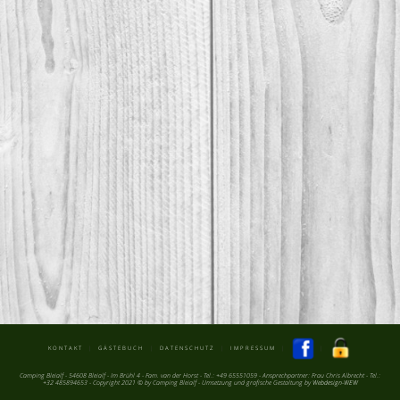
KONTAKT
|
GÄSTEBUCH
|
DATENSCHUTZ
|
IMPRESSUM
|
|
Camping Bleialf - 54608 Bleialf - Im Brühl 4 - Fam. van der Horst - Tel.: +49 65551059 - Ansprechpartner: Frau Chris Albrecht - Tel.:
+32 485894653 - Copyright 2021 © by Camping Bleialf - Umsetzung und grafische Gestaltung by
Webdesign-WEW